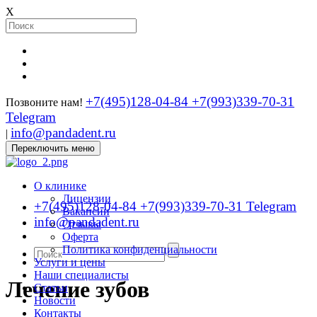
X
+7(495)128-04-84
+7(993)339-70-31
Позвоните нам!
Telegram
info@pandadent.ru
|
Переключить меню
О клинике
Лицензии
+7(495)128-04-84
+7(993)339-70-31 Telegram
Вакансии
info@pandadent.ru
Отзывы
Оферта
Политика конфиденциальности
Услуги и цены
Наши специалисты
Лечение зубов
Статьи
Новости
Контакты