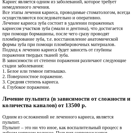
Кариес является одним из заболеваний, которое требует
немедленного лечения.
Все этапы лечения кариеса, проводимые стоматологом, всегда
осуществляются последовательно и оперативно.
Лечение кариеса зуба состоит в удалении пораженных
кариесом участков зуба (эмали и дентина), что достигается
при помощи бормашины, после чего сразу проводят
пломбирование зуба, т.е. восстановление анатомической
формы зуба при помощи пломбировочных материалов.
Подход к лечению кариеса будет зависеть от глубины
поражения твердых тканей зуба.
В зависимости от степени поражения различают следующие
стадии заболевания:
1. Белое или темное пятнышко.
2. Поверхностное поражение.
3. Средняя степень кариеса.
4. Глубокое поражение.
Лечение пульпита (в зависимости от сложности и
количества каналов)
от 13500 p.
Одним из осложнений не леченного кариеса, является
пульпит.
Пульпит – это ни что иное, как воспалительный процесс в
зубном нервном волокне. Пульпит сопровождается