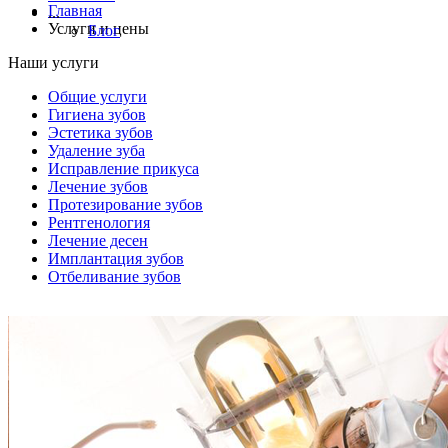
Главная
...
Услуги и цены
Блог
Наши услуги
Общие услуги
Гигиена зубов
Эстетика зубов
Удаление зуба
Исправление прикуса
Лечение зубов
Протезирование зубов
Рентгенология
Лечение десен
Имплантация зубов
Отбеливание зубов