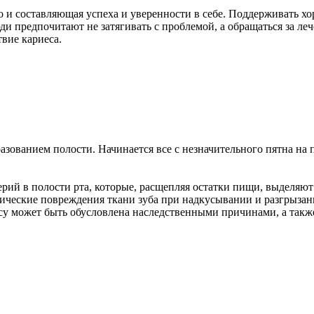
 но и составляющая успеха и уверенности в себе. Поддерживать х
и предпочитают не затягивать с проблемой, а обращаться за ле
вие кариеса.
азованием полости. Начинается все с незначительного пятна на 
рий в полости рта, которые, расщепляя остатки пищи, выделяют
тические повреждения ткани зуба при надкусывании и разгрыза
су может быть обусловлена наследственными причинами, а так