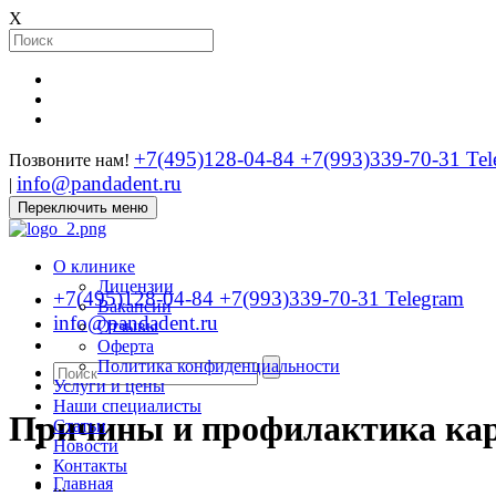
X
+7(495)128-04-84
+7(993)339-70-31 Tel
Позвоните нам!
info@pandadent.ru
|
Переключить меню
О клинике
Лицензии
+7(495)128-04-84
+7(993)339-70-31 Telegram
Вакансии
info@pandadent.ru
Отзывы
Оферта
Политика конфиденциальности
Услуги и цены
Наши специалисты
Причины и профилактика ка
Статьи
Новости
Контакты
Главная
...