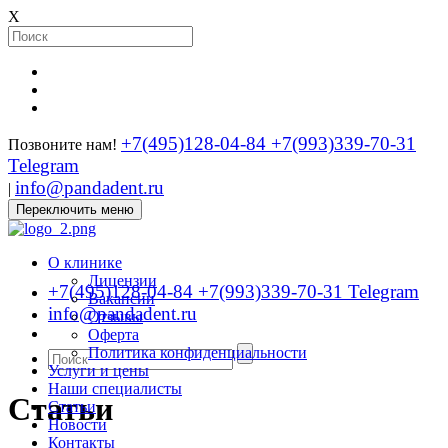
X
+7(495)128-04-84
+7(993)339-70-31
Позвоните нам!
Telegram
info@pandadent.ru
|
Переключить меню
О клинике
Лицензии
+7(495)128-04-84
+7(993)339-70-31 Telegram
Вакансии
info@pandadent.ru
Отзывы
Оферта
Политика конфиденциальности
Услуги и цены
Наши специалисты
Статьи
Статьи
Новости
Контакты