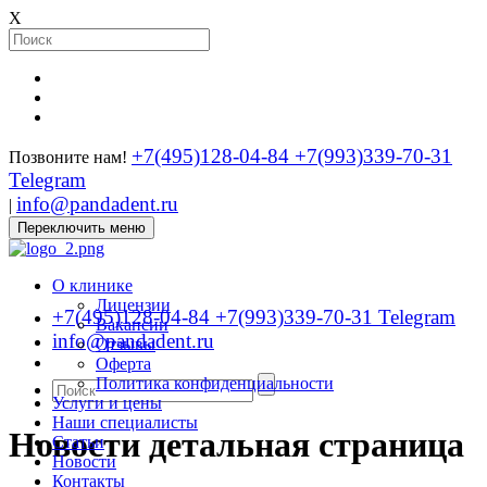
X
+7(495)128-04-84
+7(993)339-70-31
Позвоните нам!
Telegram
info@pandadent.ru
|
Переключить меню
О клинике
Лицензии
+7(495)128-04-84
+7(993)339-70-31 Telegram
Вакансии
info@pandadent.ru
Отзывы
Оферта
Политика конфиденциальности
Услуги и цены
Наши специалисты
Новости детальная страница
Статьи
Новости
Контакты