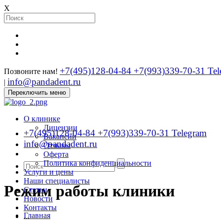
X
+7(495)128-04-84
+7(993)339-70-31 Tel
Позвоните нам!
info@pandadent.ru
|
Переключить меню
О клинике
Лицензии
+7(495)128-04-84
+7(993)339-70-31 Telegram
Вакансии
info@pandadent.ru
Отзывы
Оферта
Политика конфиденциальности
Услуги и цены
Наши специалисты
Режим работы клиники
Статьи
Новости
Контакты
Главная
...