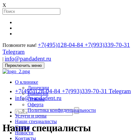
X
+7(495)128-04-84
+7(993)339-70-31
Позвоните нам!
Telegram
info@pandadent.ru
|
Переключить меню
О клинике
Лицензии
+7(495)128-04-84
+7(993)339-70-31 Telegram
Вакансии
info@pandadent.ru
Отзывы
Оферта
Политика конфиденциальности
Услуги и цены
Наши специалисты
Наши специалисты
Статьи
Новости
Контакты