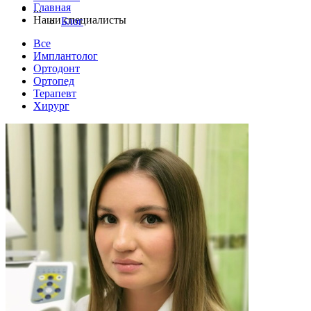
Главная
...
Наши специалисты
Блог
Все
Имплантолог
Ортодонт
Ортопед
Терапевт
Хирург