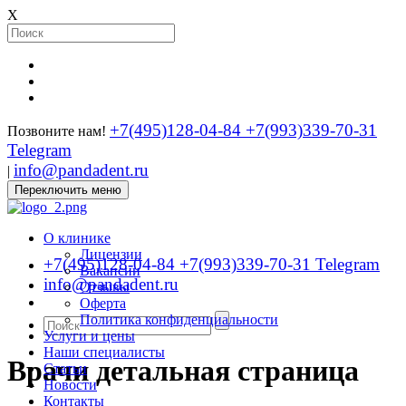
X
+7(495)128-04-84
+7(993)339-70-31
Позвоните нам!
Telegram
info@pandadent.ru
|
Переключить меню
О клинике
Лицензии
+7(495)128-04-84
+7(993)339-70-31 Telegram
Вакансии
info@pandadent.ru
Отзывы
Оферта
Политика конфиденциальности
Услуги и цены
Наши специалисты
Врачи детальная страница
Статьи
Новости
Контакты